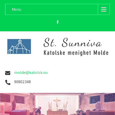
Menu
molde@katolsk.no
90802348