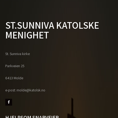
ST.SUNNIVA KATOLSKE
MENIGHET
St. Sunniva kirke
Parkveien 25
6413 Molde
e-post: molde@katolsk.no
HJELPSOM SNARVEIER