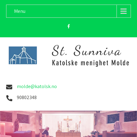
Menu
molde@katolsk.no
90802348