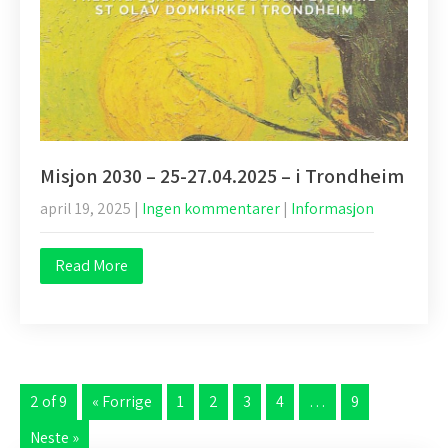
Misjon 2030 – 25-27.04.2025 – i Trondheim
april 19, 2025
|
Ingen kommentarer
|
Informasjon
Read More
2 of 9
« Forrige
1
2
3
4
…
9
Neste »