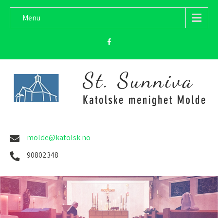
Menu
molde@katolsk.no
90802348