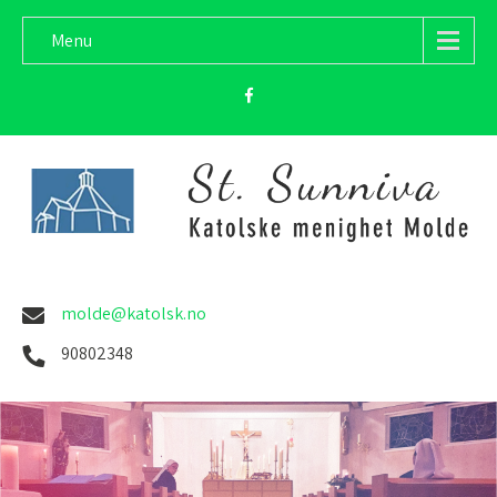
Menu
molde@katolsk.no
90802348