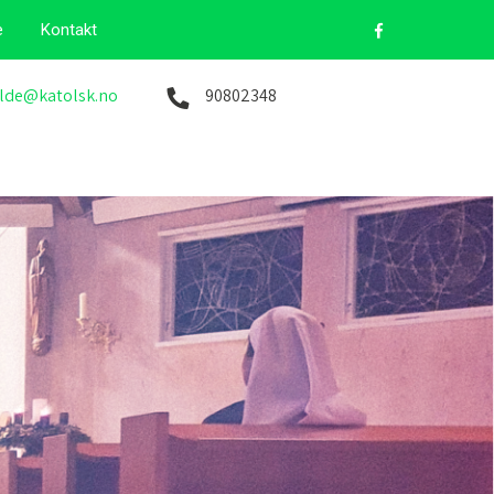
e
Kontakt
lde@katolsk.no
90802348