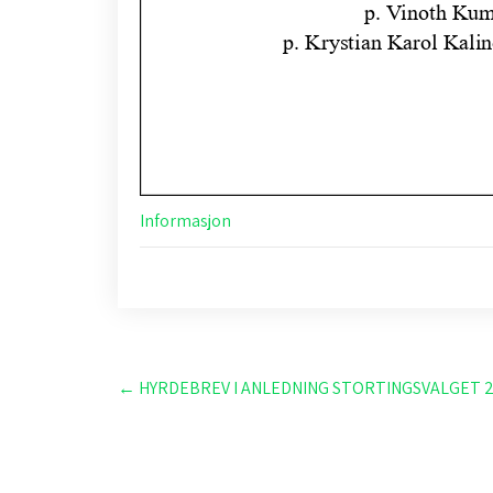
Informasjon
Post
←
HYRDEBREV I ANLEDNING STORTINGSVALGET 
navigation