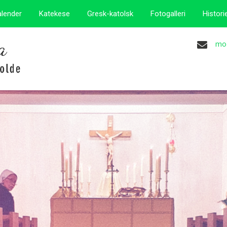
alender
Katekese
Gresk-katolsk
Fotogalleri
Histori
mo