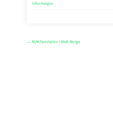
Informasjon
Post
←
NUK familieleir i Midt-Norge
navigation