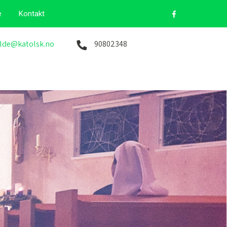
e
Kontakt
lde@katolsk.no
90802348