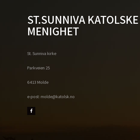
ST.SUNNIVA KATOLSKE
MENIGHET
St. Sunniva kirke
Parkveien 25
6413 Molde
e-post: molde@katolsk.no