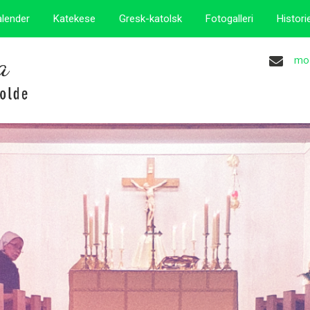
alender
Katekese
Gresk-katolsk
Fotogalleri
Histori
mo