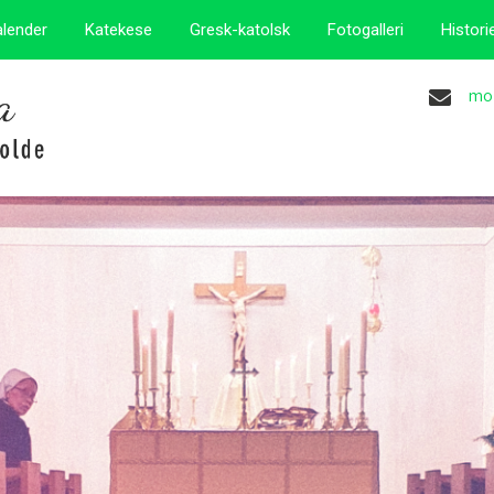
alender
Katekese
Gresk-katolsk
Fotogalleri
Histori
mo