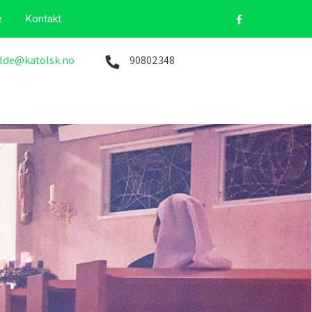
e
Kontakt
lde@katolsk.no
90802348