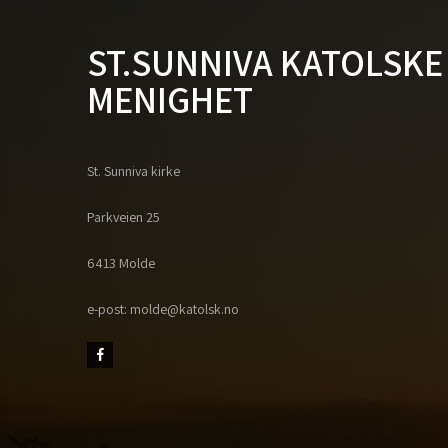
ST.SUNNIVA KATOLSKE
MENIGHET
St. Sunniva kirke
Parkveien 25
6413 Molde
e-post: molde@katolsk.no