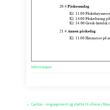
Informasjon
Post
←
Caritas – engasjement og støtte til ofrene i M
navigation