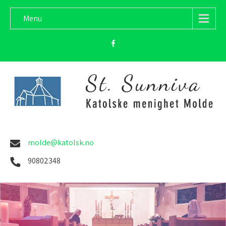
Menu
molde@katolsk.no
90802348