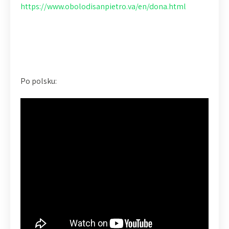
https://www.obolodisanpietro.va/en/dona.html
Po polsku: