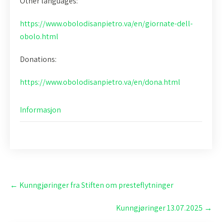
Other languages:
https://www.obolodisanpietro.va/en/giornate-dell-
obolo.html
Donations:
https://www.obolodisanpietro.va/en/dona.html
Informasjon
Post
←
Kunngjøringer fra Stiften om presteflytninger
navigation
Kunngjøringer 13.07.2025
→